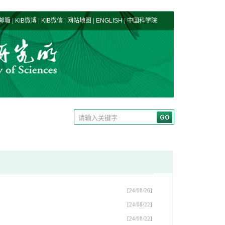
|
|
|
|
|
邮箱
KIB微博
KIB微信
网站地图
ENGLISH
中国科学院
[24/08/26]
[24/08/22]
[24/08/22]