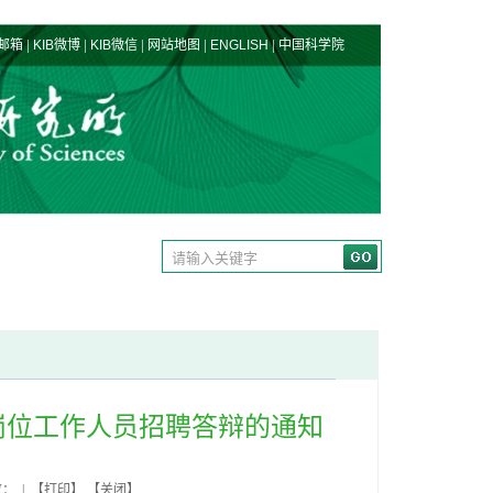
|
|
|
|
|
邮箱
KIB微博
KIB微信
网站地图
ENGLISH
中国科学院
岗位工作人员招聘答辩的通知
数： | 【
打印
】 【
关闭
】