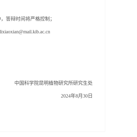
钟，答辩时间将严格控制；
l
ixiaoxian@mail.kib.ac.c
n
中国科学院昆明植物研究所研究生处
2
024年
8月
30日