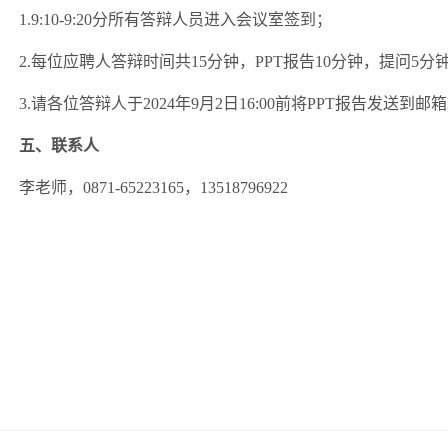
1
.9:10-9:20分所有答辩人员进入会议室签到；
2
.每位应聘人答辩时间共
1
5分钟，
P
PT报告
1
0分钟，提问
5分
3
.请各位答辩人于
2
024年9
月
2日1
6:00前将
P
PT报告发送到邮箱
五、联系人
李老师，
0
871-65223165，13518796922