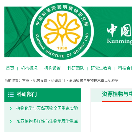
首页
|
机构概况
|
机构设置
|
科研团队
|
研究生教育
|
科技合
当前位置：
首页
>
机构设置
>
科研部门
>
资源植物与生物技术重点实验室
资源植物与
科研部门
植物化学与天然药物全国重点实验
室
东亚植物多样性与生物地理学重点