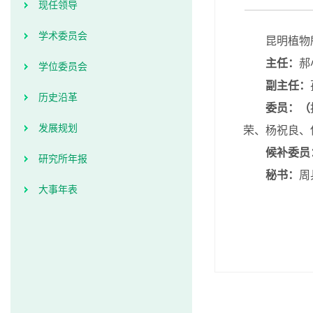
现任领导
学术委员会
昆明植物
主
任：
郝
学位委员会
副主任：
历史沿革
委
员：（
发展规划
荣、杨祝良、
候补委员
研究所年报
秘
书：
周
大事年表