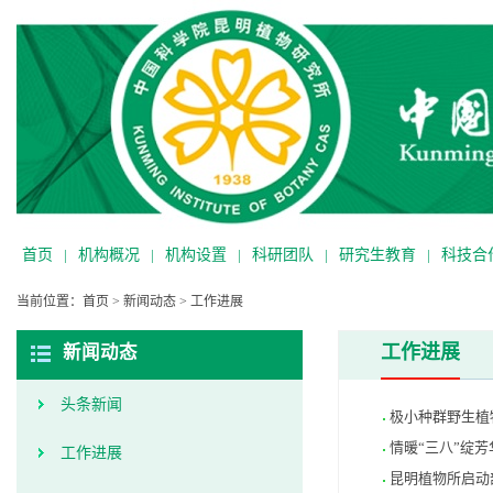
首页
|
机构概况
|
机构设置
|
科研团队
|
研究生教育
|
科技合
当前位置：
首页
>
新闻动态
>
工作进展
工作进展
新闻动态
头条新闻
极小种群野生植
情暖“三八”绽
工作进展
昆明植物所启动