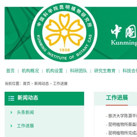
首页
|
机构概况
|
机构设置
|
科研团队
|
研究生教育
|
科技合
当前位置：
首页
>
新闻动态
>
工作进展
工作进展
新闻动态
头条新闻
慈济大学陈灏平
昆明植物所蔡磊
工作进展
昆明植物所完成