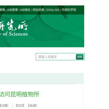
|
|
|
|
|
邮箱
KIB微博
KIB微信
网站地图
ENGLISH
中国科学院
访问昆明植物所
浏览次数： | 【
打印
】 【
关闭
】