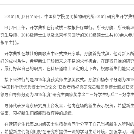
2016
年
9
月
2
日至
5
日，中国科学院昆明植物研究所
2016
年研究生开学典
9
月
2
日上午，开学典礼在行政楼三楼报告厅举行。所长孙航、所长助
研究生导师、
2016
级博士生以及北京学习回所的
2015
级硕士生共
100
余人参
杨永平主持。
开学典礼在雄壮的国歌声中正式拉开序幕。孙航首先致辞，他对新入
最好的成材条件，希望新生们珍惜来之不易的求学机会，在即将开始的研
标，履行好起自己的职责，在科研道路上坚定的走下去，祝愿新生们能实
接下来进行的是
2015
年度获奖师生颁奖仪式。孙航和杨永平分别为
201
度“中国科学院优秀博士学位论文”获得者杨祝良研究员和吴刚博士颁发获
场领导和导师分别为
2015
年度“研究生国家奖学金”
“
三好学生标兵
”
“
三好学
导师代表罗晓东研究员上台发言，他向在场的新生表示祝贺，希望新
和做事，预祝新生们都能取得辉煌的成绩。
在读研究生代表
2014
级硕士生杨美霞同学分享了自己当初新生入所时
长，希望新生们能利用好在研究所提供一流的学习生活环境，加强学习，