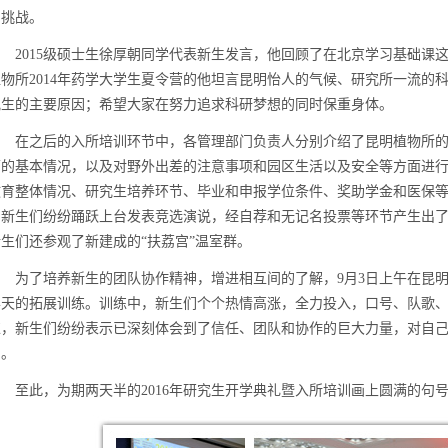
的挑战。
2015
级硕士生徐厚朝同学代表新生发言，他回顾了在北京学习基础课
植物所
2014
年药学大学生夏令营的他坦言昆明怡人的气候、研究所一流的
究生的主要原因；希望大家在努力追求科研梦想的同时保重身体。
在之后的入所培训环节中，各管理部门负责人分别介绍了昆明植物所
面的基本情况，以及对野外出差的注意事项和园区生活以及安全等方面进
教育整体情况、研究生培养环节、毕业和申报学位条件、奖助学金和医保
中新生们纷纷踊跃上台发表竞选演说，经自荐和无记名投票等环节产生出
新生们还参观了新建成的
“
扶荔宫
”
温室群。
为了培养新生的团队协作精神，增进相互间的了解，
9
月
3
日上午在昆
半天的拓展训练。训练中，新生们个个热情高涨，全力投入，口号、队歌
练，新生们纷纷表示已深刻体会到了信任、团队和协作的巨大力量，对自
用。
至此，为期两天半的
2016
年研究生开学典礼暨入所培训画上圆满的句