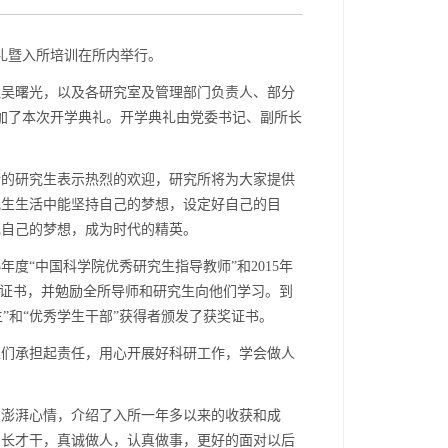
礼暨入所培训在所内举行。
理吴曙光，以及各研究室及管理部门负责人、部分
加了本次开学典礼。开学典礼由党委书记、副所长
所的研究生表示热烈的欢迎，研究所将为大家提供
究生生活中能坚持自己的梦想，设定好自己的目
现自己的梦想，成为时代的精英。
5
年度“中国科学院优秀研究生指导教师”和
2015
年
奖证书，并勉励全所导师和研究生向他们学习。到
生
”
和
“
优秀学生干部
”
获得者颁发了获奖证书。
生们承担起责任，用心开展好科研工作，学会做人
的澎湃心情，介绍了入所一年多以来的收获和成
增长才干，真诚做人，认真做事，更好的面对以后