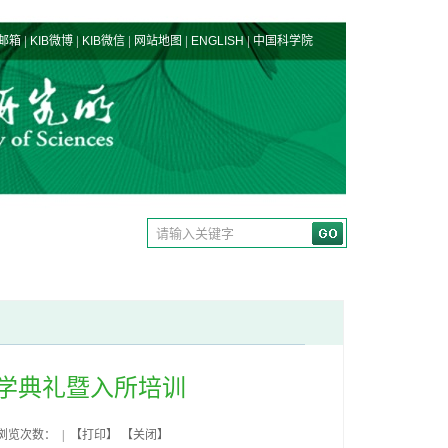
|
|
|
|
|
邮箱
KIB微博
KIB微信
网站地图
ENGLISH
中国科学院
开学典礼暨入所培训
 浏览次数： | 【
打印
】 【
关闭
】