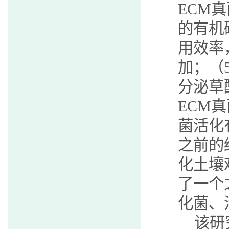
ECM
真
的有机
用效率
加；（
分泌草
ECM
真
菌活化
之前的
化土壤
了一个
化菌、
该研