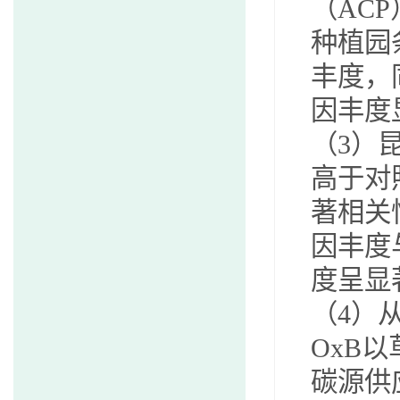
（
ACP
种植园
丰度，
因丰度
（
3
）
高于对
著相关
因丰度
度呈显
（
4
）
OxB
以
碳源供