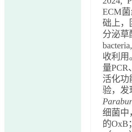
2024,
P
ECM
菌
础上，
分泌草
bacteri
收利用
量
PCR
活化功
验，发
Parabur
细菌中
的
OxB