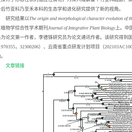
今后竹亚科乃至禾本科的生态学和进化研究提供了新的视角。
研究结果以
The origin and morphological character evolution of 
在植物学
综合性学术
期刊
Journal of Integrative Plant Biology
上
。
中
员为论文第一作者，李德铢研究员为论文通讯作者。该研究得到
1970355
，
32300206
）、云南省重点研发计划项目（
202103AC10
助。
文章链接