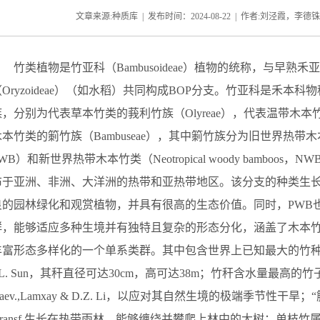
文章来源:种质库 | 发布时间：2024-08-22 | 作者:刘泾霞，李德铢
竹类植物是竹亚科（
Bambusoideae
）植物的统称，与早熟禾亚
（
Oryzoideae
）
（如水稻）共
同构成
BOP
分支。竹亚科是禾本科物
族，分别为代表草本竹类的莪利竹族（
Olyreae
），代表温带木本
木本竹类的箣竹族（
Bambuseae
），
其中
箣竹族分为旧世界热带木
WB
）和新世界热带木本竹
类
（
Neotropical woody bamboos
，
NW
布于亚洲、非洲、大洋洲的热带和亚热带地区。
该分支的种类
生
良的园林绿化和观赏植物，并具有很高的生态价值。
同时，
PWB
群，能够适应多种生境并有独特且复杂的形态分化，
涵盖了木本
丰富形态
多样化
的
一个
单系类群。
其中
包含世界上
已知最大的竹
.L. Sun
，其秆直径可达
30cm
，高可达
38m
；竹秆含水量最高的竹
aev.,Lamxay & D.Z. Li
，以应对
其
自然
生境
的极端季节性
干旱
；
“
ransf.
生长在热带雨林，能够缠绕并攀爬上林中
的大
树；单枝竹