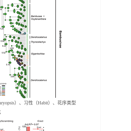
ryopsis
）、习性（
Habit
）、花序类型
化