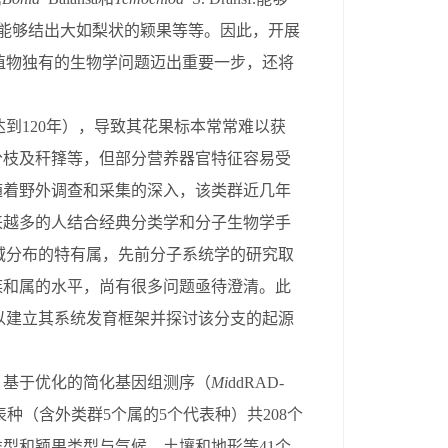
能够结出大如梨状的颖果等等。
因此，
开展
植物独有的生物学问题迈出重要一步，还将
达到
120
年），导致其花果标本常常难以
获
分枝及秆箨等，但部分营养器官特征容易受
随着野外调查和采集的深入
，该类群近几年
来越多的人结合经典分类学和分子生物学手
域分布的特有属，先前分子系统学的研究取
族和属的水平，尚有很多问题亟待澄清。此
以建立
其系统发育框架
并
探讨该分支的起源
，
基于优化的简化基因组测序（
Mi
ddRAD-
表种
（
含
外类群
5
个
属的
5
个
代表种
）
共
20
8
个
类型和颖果类型与气候、土壤和地形
等
41
个