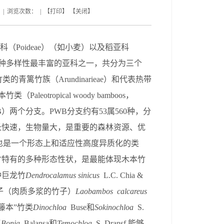
 | 浏览次数： | 【
打印
】 【
关闭
】
科（
Poideae
）
（如小麦）
以及稻亚科
种多样性最丰富的亚科之一
，共
分为三个
竹类的青篱竹族（
Arundinarieae
）和代表热带
本竹
类
（
Paleotropical woody bamboos
，
B
）
两个分支
。
PWB
分支约有
53
属
560
种，分
长快速，生物量大，是重要的森林资源、优
也是一个
形态上和适应性高
度异质化的类
竹特有的多种形态性状，是最能体现木本竹
种
巨龙竹
Dendrocalamus sinicus
L.C. Chia &
子（肉质多浆的竹子）
Laobambos
calcareus
籐本
”
竹类
Dinochloa
Buse
和
Sokinochloa
S.
属
Bonia
Balansa
和
Temochloa
S. Dransf.
能够