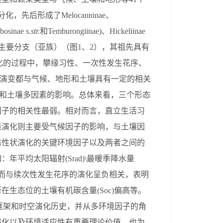
分
化，
先后
形成了
Melocanninae
、
bosinae
s.str.
和
Temburongiinae)
、
Hickeliinae
主要
分支（
亚族
）
（图
1
、
2
），其祖先具有
化的过程中，攀缘习性、
一次性发生
花序、
演变都与气候、地形和土壤具有一定的相关
和土壤多
因素
的影响。总体来看，三个形态
因子的相关性最弱。
相对而言，
直立生活习
果演化
则
主要受气候因子的影响，与土壤因
态性状演化的关键环境因子以及两者之间的
如：年平均太阳辐射
(Srad)\
最暖季降水量
而与
续次性发生
花序的演化呈负相关，表明
所在生态位的土壤有机碳含量
(Soc)
偏高等。
框架和时空演化历史，并
从
多环境因子
的角
演化以及环境适应性有重要理论价值，也为