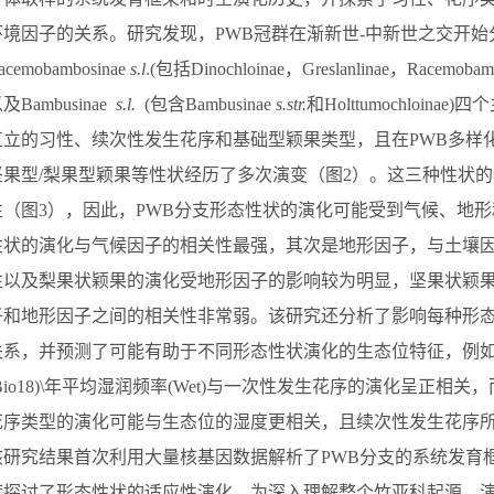
环境因子的
关系
。研究发现，
PWB
冠群
在渐新世
-
中新世
之交
开始
acemobambosinae
s.l
.(
包括
Dinochloinae
，
Greslanlinae
，
Racemobam
以及
Bambusinae
s.l.
(
包含
Bambusinae
s.str.
和
Holttumochloinae)
四个
直立的习性、
续次性发生
花序和基础型颖果类型，且在
PWB
多样
坚果型
/
梨果型颖果等性状经历了多次演变（图
2
）。这三种性状的
性（图
3
），因此，
PWB
分支形态性状的演化可能受到气候、地形
性状的演化与气候因子的相关性最强，其次是地形因子，与土壤
性以及梨果状颖果的演化受地形因子的影响较为明显，坚果状颖
子和地形因子之间的相关性非常弱。该研究还
分析
了影响每种形
关系，
并预测了可能有助于不同形态性状演化的生态位特征，
例
Bio18)\
年平均湿润频率
(Wet)
与
一次性发生
花序的演化呈正相关，
花序类型的演化
可能与生态位的湿度更相关
，
且
续次性发生花序
该研究结果首次利用
大量
核基因数据解析了
PWB
分支的系统发育
度探讨了形态性状的适应性演化，为深入理解整个竹亚科起源、