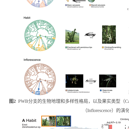
图
2
PWB
分支的生物地理和多样性格局，以及果实类型（
Ca
（
Inflorescence
）的演