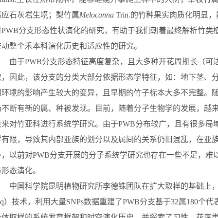
适应石灰岩生境；梨竹属
Melocanna
Trin.
的竹种果实肉质化明显，
对
PWB
分支形态性状演化的研究，有助于我们朝着最终解析竹类
推动整个禾本科演化历史和
适应性
的研究。
由于
PWB
分支形态特征高度复杂，且大多种开花周期长（可
取
，因此，该分支的分类大部分依据形态学特征，如：地下茎、
到环境的影响产生较大的变异，且早期的竹子标本大多不完整。
仍不断有新的属、种被发现。目前，随着分子生物学的发展，越
段来对竹亚科进行系统学研究
。
由于
PWB
分布较广，且有很多局
样有限
，
导致其内部亚族的划分以及属间的关系仍旧混乱，在亚
外，
以
前对
PWB
分支开展的
分子系统学
研究也存在
一些
不足，
难
与形态演化。
中国科学院昆明植物研究所李德铢团队在扩大取样的基础上
eq
）技术，利用大量
SNPs
数据重建了
PWB
分支
基于
32
属
1
80
个代
个体
取样
的系统发育框架和时空演化历史，并探索了习性、花序