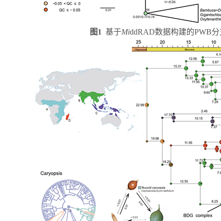
图
1
基于
Mi
ddRAD
数据构建的
PWB
分