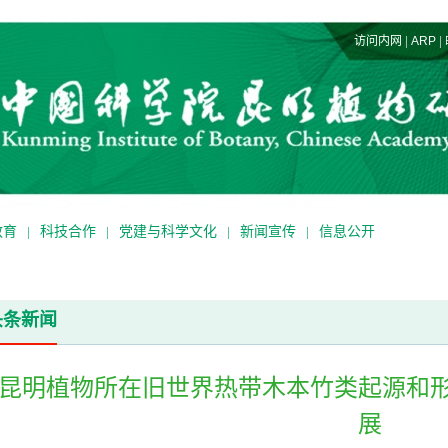
|
|
访问内网
ARP
教育
|
科技合作
|
党建与科学文化
|
新闻宣传
|
信息公开
头条新闻
昆明植物所在旧世界热带木本竹类起源和
展