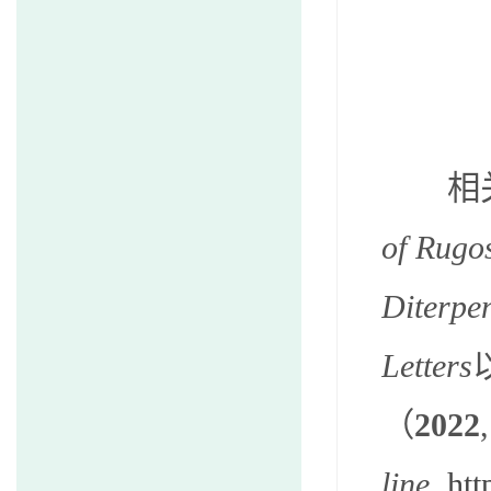
相
of Rugo
Diterpe
Letters
（
2022
,
line
,
htt