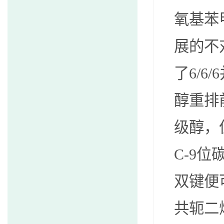
氧基苯
展的不
了
6/6/6
醇重排
级醇，
C-9
位
双键便
共轭二