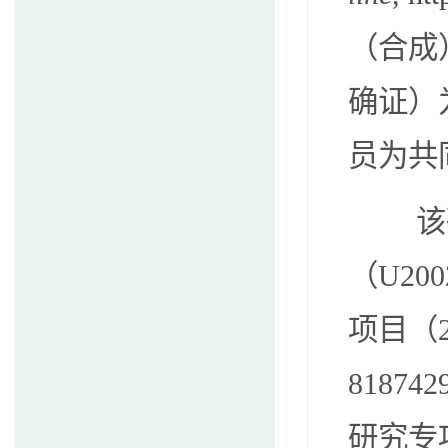
（合成
确证）
员为
共
该
（
U200
项目（
8187429
研究专