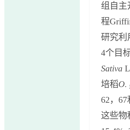
组
自主
程
Griff
研究
利
4个目
Sativa
L.
培稻
O
.
62，6
这些物