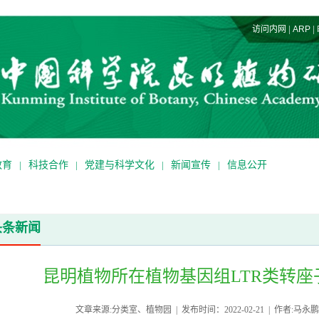
|
|
访问内网
ARP
教育
|
科技合作
|
党建与科学文化
|
新闻宣传
|
信息公开
头条新闻
昆明植物所在植物基因组LTR类转
文章来源:分类室、植物园 | 发布时间：2022-02-21 | 作者:马永鹏