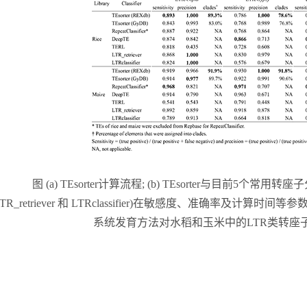
图
(a
) TE
sorter
计算流程
;
(
b) TE
sorter
与目前
5
个常用转座子
TR_retriever
和
LTRclassifier
)
在
敏感度、准确率及计算时间等参
系统发育方法对水稻和玉米中的
LTR
类转座