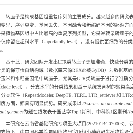
转座子是构成基因组重复序列的主要成分。越来越多的研究
构变异、序列突变、基因丢失、基因融合和新编码基因的起源方
子是植物基因组中占比最高的重复序列类型，它是逆转录转座子
子
仅停留在超科水平（
superfamily level
），没有提供更细致的分类
系
。
基于此，研究团队开发出
LTR
类转座子
更加准确、快速分类
分类的保守蛋白结构域（数据库来源
REXdb
或
GyDB
）为数据基础
对玉米和水稻基因组中转座子，尤其是
LTR
类转座子进行了准确
（
clade level
），分支水平的分类结果和
基于
系统发育树
的聚类
高
子分类软件（
RepeatModeler, DeepTE, TERL, LTR_retriever
和
LTRcl
速度方面，都具有
明显
优势。
研究成果以
TEsorter: an accurate and 
lant genomes
为题在线发表于园艺学
T
op 1
期刊
、中科院
1
区期刊
Hor
本研究在云南省基础研究专项重大项目
(
202101BC070003)
、
的
支持下，由中国科学院昆明植物研究所极小种群野生植物综合