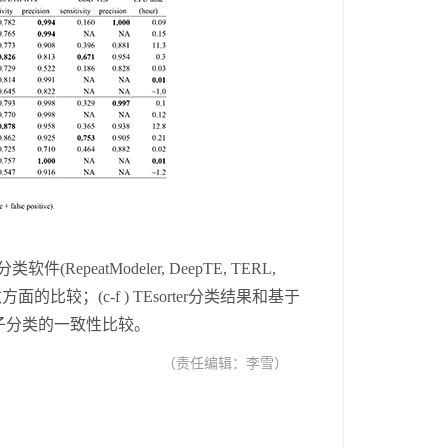
分类软件
(
RepeatModeler, DeepTE, TERL,
数方面的比较；
(
c-f ) TE
sorter
分类结果和基于
子分类的一致性比较。
（责任编辑：李雪）