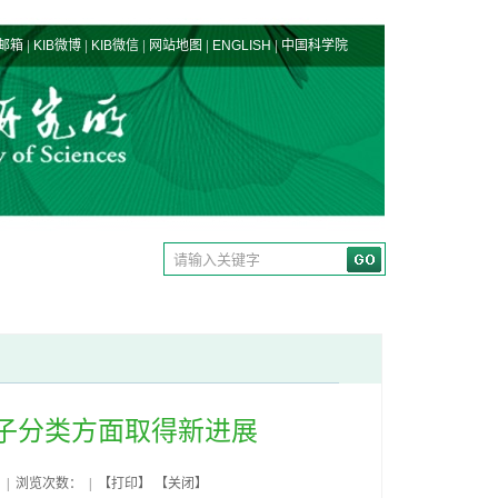
|
|
|
|
|
邮箱
KIB微博
KIB微信
网站地图
ENGLISH
中国科学院
座子分类方面取得新进展
 | 浏览次数： | 【
打印
】 【
关闭
】