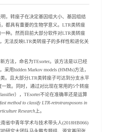
表明，转座子在决定基因组大小、基因组结
面，都具有重要的生物学意义。
LTR
类转座
的一种。然而
目前大部分软件对
LTR
类转座
，无法反映
LTR
类转座子
的多样性和进化关
的新方法，命名为
TE
sorter
。该方法是以已经
，采用
hidden Markov models (HMMs)
方法，
分类
。且大部分
LTR
类转座子可达到分支水平
度一致
。
同时，
通过对比现在常用的
5
个转座
assifier
），
TEsorter
不论在准确率还是运算
fast method to classify LTR-retrotransposons in
ticulture Research
上。
云南省中青年学术与技术带头人
(2018HB066)
保护研究大团队马永鹏
专题
组、源宜基因张