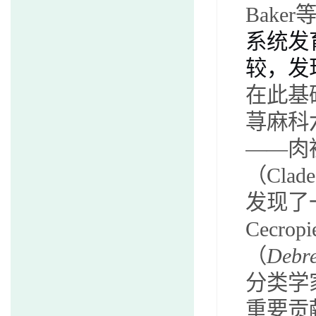
Baker
系统发
较，发
在此基
荨麻科
——
肉
（
Clade
发现了
Cecropi
（
Debre
分类学
重要贡