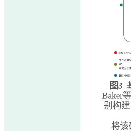
图
3
Baker
别构建
将
该