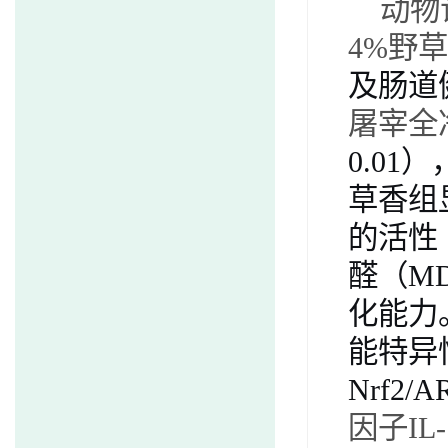
动物
4%
野草
及肠道
屠宰全
0.01
）
草香组
的活性
醛（
M
化能力
能特异
Nrf2/A
因子
IL