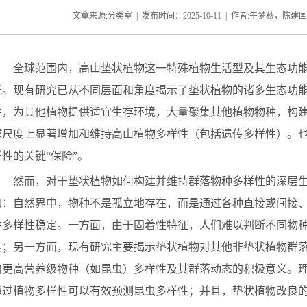
文章来源:分类室 | 发布时间：2025-10-11 | 作者:牛梦秋，陈建国
全球范围内，高山垫状植物这一特殊植物生活型及其生态功
光。现有研究已从不同层面和角度揭示了垫状植物的诸多生态功
件，为
其他植物
提供适宜生存环境，大量聚集其
他
植物物种，构
球尺度上显著增加和维持高山植物多样性（包括遗传多样性）。
样性的关键
“保险”。
然而，对于垫状植物如何构建并维持群落物种多样性的深层
如：自然界中，物种不是孤立地存在，而是通过各种直接或间接
种多样性稳定。一方面，由于固着性特征，人们难以判断不同物
度；另一方面，现有研究主要揭示垫状植物对
其他
非垫状植物群
内更高营养级物种（如昆虫）多样性及其群落动态的积极意义。
通过植物多样性可以有效预测昆虫多样性；并且，垫状植物改良