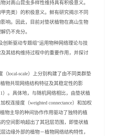
植物对高山昆虫多样性维持具有积极意义。
如甲壳类）的积极意义。鲜有研究揭示不同
的影响。因此，目前对垫状植物在高山生物
理解仍不充分。
及创新驱动专题组”运用物种网络理论与技
建及其结构维持过程中的重要作用，并探讨
度（
local-scale
）上分别构建了由不同类群垫
对植物共现网络结构特征及其稳定性的影
图
1
）。具体地，与随机网络相比，由垫状植
、加权连接度（
weighted connectance
）和加权
植物主导的种间协作作用驱动了独特的植
络的空间影响超出了其冠层范围，即垫状植
冠层边缘外部的植物
－
植物网络结构特性，