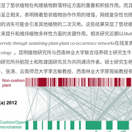
突显了垫状植物在构建植物群落特征方面的重要和积极作用。而
标呈正相关，表明随着垫状植物协作作用的增强，网络复杂性也
物的消失可能会引发
其他植物
的二次灭绝。这些结果突显了垫状
性来提升和维持植物多样性方面的关键作用。相关研究近期以
Mult
versity through sustaining plant-plant co-occurrence networks
在线发
cology
。昆明植物研究所与西南林业大学联合培养硕士研究生牛
物研究所孙航院士和陈建国研究员为共同通讯作者。硕士研究生
升、张涛、云南师范大学李志敏教授、西南林业大学廖周瑜教授