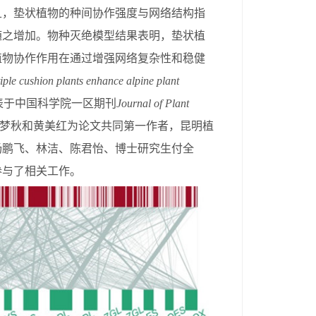
且，垫状植物的种间协作强度与网络结构指
随之增加。物种灭绝模型结果表明，垫状植
植物协作作用在通过增强网络复杂性和稳健
iple cushion plants enhance alpine plant
表于中
国
科
学
院一区期刊
Journal of Plant
梦秋和黄美红为论文共同第一作者，昆明植
杨鹏飞、林洁、陈君怡、博士研究生付全
参与了相关工作。