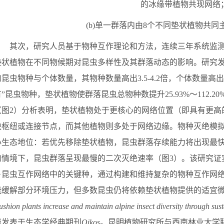
的冰缘带植物共现网络
(b)
单一群落内由
8
个不同垫状植物共同
其次，研究人员基于物种互作理论和方法，连续三年系统监
垫状植物在不同物候期对昆虫多样性及其群落动态的影响。研究
的昆虫物种与个体数量，其物种数量高出
3.5-4.2
倍，个体数量高出
有”昆虫物种，垫状植物使群落昆虫总物种数提升
25.93
%～
112.20
（图
2
）分析表明，垫状植物处于更核心的网络位置（即具有更高
块枢纽或连接节点，而
其他植物
则多处于网络边缘。物种灭绝模
心生态地位：若优先移除垫状植物，昆虫群落存续能力将出现最
的情境下，昆虫群落呈现最慢的二次灭绝速率（图
3
）。该研究证
－
昆虫互作网络中的关键种，通过构建和维持复杂的物种互作网
能缓解部分环境压力，但多数昆虫仍将依赖垫状植物提供的适宜
shion plants increase and maintain alpine insect diversity through sust
线发表于生态学经典期刊
Oikos
。昆明植物研究所与西南林业大学