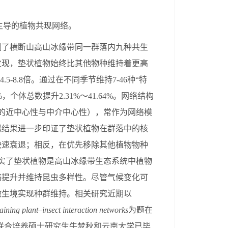
；
主导的植物共现网络。
测了横断山高山冰缘带同一群落内九种共生
发现，垫状植物始终
比其他
物种维持着更高
4.5-8.8
倍。通过在不同季节维持
7-46
种
“特
%
，个体总数提升
2.31
%～
41.64%
。网络结构
的近中心性与中介中心性），常作为网络模
拟结果进一步印证了垫状植物在群落中的核
快速衰退；相反，在优先移除
其他植物
物种
实了垫状植物是高山冰缘带生态系统中植物
络提升并维持昆虫多样性。尽管气候变化可
微生境实现种群维持。相关研究近期以
aining plant–insect interaction networks
为题在
联合培养硕士研究生牛梦秋和云南大学已毕