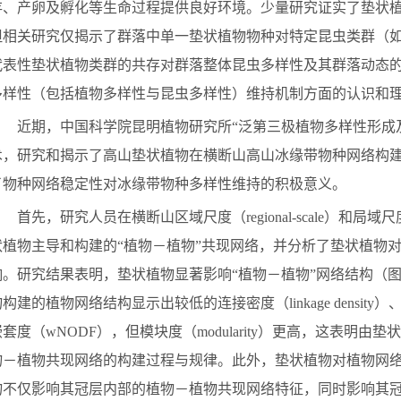
存、产卵及孵化等生命过程提供良好环境。少量研究证实了垫状
但相关研究仅揭示
了
群落中单一垫状植物物种对特定昆虫类群（
代表性垫状植物类群的共存对群落整体昆虫多样性及其群落动态
多样性（包括植物多样性与昆虫多样性）维持机制方面的认识和
近期，中国科学院昆明植物研究所
“泛第三极植物多样性形成
术，研究和揭示了高山垫状植物在横断山高山冰缘带物种网络构
了物种网络稳定性对冰缘带物种多样性维持
的
积极意义。
首先，研究
人员
在横断山区域尺度（
regional-scale
）和局域尺
状植物主导和构建的
“植物
－
植物
”共现网络，并分析了垫状植物
响。研究结果表明，垫状植物显著影响“植物
－
植物
”网络结构（
物构建的植物网络结构显示出较低的连接密度（
linkage density
）
嵌套度（
w
NODF
），但模块度（
modularity
）更高，这表明由垫状
物
－
植物共现网络的构建过程与规律。此外，垫状植物对植物网
物不仅影响其冠层内部的植物
－
植物共现网络特征，同时影响其