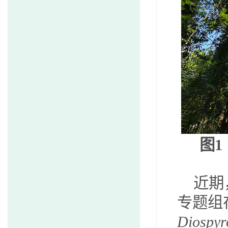
图
1
近期
专题组
Diospyr