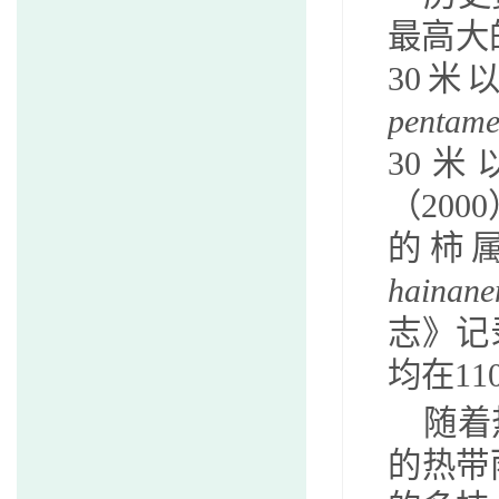
最高大
30
米
pentame
30
米
（
2000
的柿
hainane
志》记
均在
11
随着
的热带