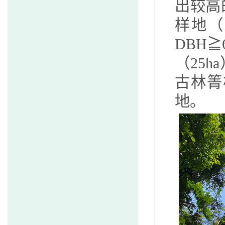
出较高
样地（
DBH≧6
（
25ha
古林箐
地。