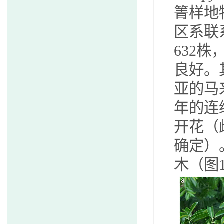
箐样地
区系联
632
株
良好。
亚的马
年的连
开花（
确定）
木（图