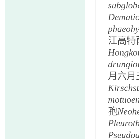
subglob
Dematio
phaeoh
江高特
Hongkon
drungi
月
六月
Kirschs
motuoen
孢
Neohe
Pleuroth
Pseudoa