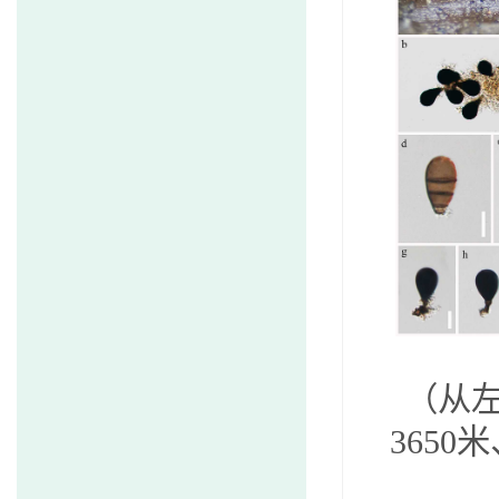
（从
3650
米