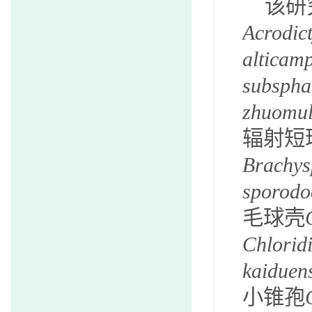
该
研
Acrodict
alticamp
subspha
zhuomul
辐射短
Brachys
sporodo
毛球壳
Chloridi
kaiduen
小锥孢