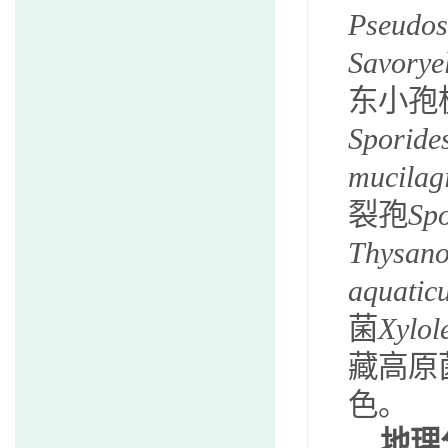
Pseudos
Savorye
东小孢
Sporide
mucilag
裂孢
Sp
Thysano
aquatic
菌
Xylol
藏高原
色。
地理