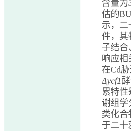
含量为
估的
B
示，二
件，其
子结合
响应相
在
Cd
胁
Δycf1
酵
累特性
谢组学
类化合
于二十