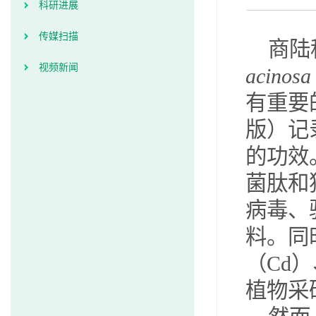
科研进展
传媒扫描
商陆
视频新闻
acinosa
有重要
版）记
的功效
菌肽和
病毒、
料。同
（
Cd
）
植物采