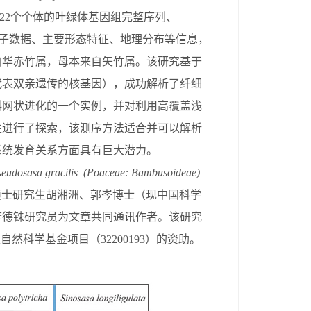
22
个个体的叶绿体基因组完整序列、
分子数据、主要形态特征、地理分布等信息，
自华赤竹属，母本来自矢竹属。该研究基于
代表双亲遗传的核基因），成功解析了纤细
科网状进化的一个实例，并对利用高覆盖浅
性进行了探索，该测序方法适合并可以解析
系统发育关系方面具有巨大潜力。
eudosasa gracilis
(Poaceae: Bambusoideae)
硕士研究生胡湘洲、郭岑博士（现中国科学
李德铢研究员为文章共同通讯作者。该研究
家自然科学基金项目（
32200193
）的资助。