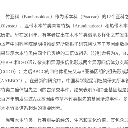
竹亚科（
Bambusoideae
）作为禾本科（
Poaceae
）的
12
个亚科
（
Olyreae
）、温带木本竹类青篱竹族（
Arundinarieae
）和热带木本
化历史。早在
2014
年，有学者提出在木本竹类谱系多样化之前发
019
年中国科学院昆明植物研究所郭振华研究团队基于基因组数
结果显示木本竹类由四个已灭绝的二倍体祖先（分别命名为
A
，
B
其中
B+C
和
C+D
通过杂交和异源多倍化形成两个异源四倍体分支
（
CCDD
）；之后
BBCC
的四倍体祖先又与
A
亚基因组的祖先形成
（
AABBCC
）。在最新的研究中，中国科学院昆明植物研究所李
本竹类二倍体祖先之间的古杂交事件，结果表明
A
和
D
亚基因组是
2
百万年前发生过
A
亚基因组与草本竹类祖先的基因渐渗事件。多
存木本竹类谱系起源的重要因素。
温带木本竹类，具有重要的经济、生态和文化价值，其包含
3