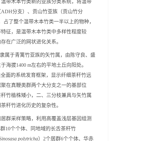
了温带木本竹类新的亚族分类系统，将温带
（
ADH
分支）、贡山竹亚族（贡山竹分
，占了整个温带木本竹类一半以上的物种，
等特征，是温带木本竹类中多样性程度较
内存在广泛的网状进化关系。
隶属于青篱竹亚族的矢竹属，由陈守良、盛
生于海拔
1400 m
左右的平地土丘向阳处。
类全面的系统发育框架，显示纤细茶秆竹远
起聚在真鞭类群两个大分支之一的基部位
茶秆竹植株矮小，二、三分枝兼具与矢竹属
细茶秆竹进化历史的复杂性。
用居群采样策略，利用高覆盖浅层基因组测
居群
10
个个体、同地域的长舌茶秆竹
Sinosasa polytricha
）
2
个居群
6
个个体、华赤