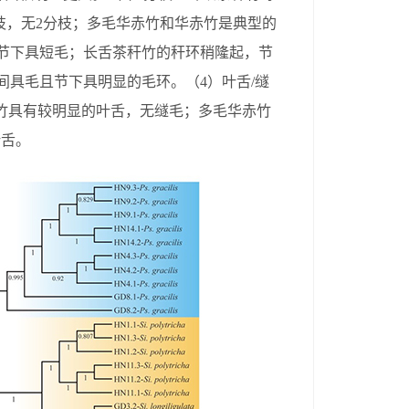
枝，无
2
分枝；多毛华赤竹和华赤竹是典型的
节下具短毛；长舌茶秆竹的秆环稍隆起，节
间具毛且节下具明显的毛环。（
4
）叶舌
/
䍁
竹具有较明显的叶舌，无䍁毛；多毛华赤竹
叶舌。