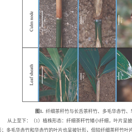
图
1.
纤细茶秆竹与长舌茶秆竹、多毛华赤竹、
从上至下：（
1
）植株形态：纤细茶秆竹矮小纤细，叶片呈
形；多毛华赤竹和华赤竹的叶片也呈披针形，但较纤细茶秆竹叶