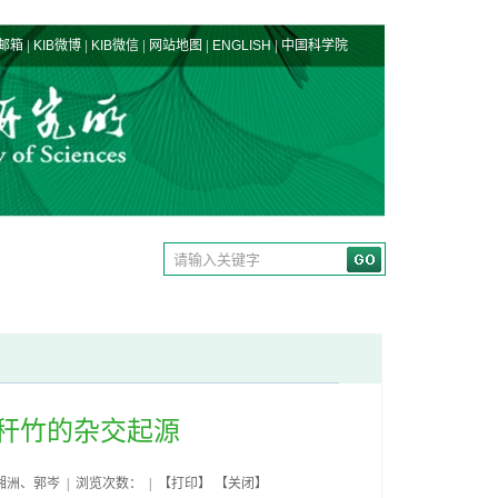
|
|
|
|
|
邮箱
KIB微博
KIB微信
网站地图
ENGLISH
中国科学院
秆竹的杂交起源
湘洲、郭岑 | 浏览次数： | 【
打印
】 【
关闭
】