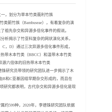
之一，划分为草本竹类莪利竹族
竹类箣竹族（
Bambuseae
），有着复杂的演
生了祖先杂交和异源多倍化事件的假说。
据分析揭示了竹亚科复杂的网状演化关系，
，
C
，
D
）通过三次异源多倍化事件形成，
新热带木本竹类（
BBCC
）和温带木本竹类
异源六倍体的旧热带木本竹类
德铢研究员带领的研究团队进一步揭示了木
由
B
和
C
亚基因组早期杂交形成的，而且在
项研究都表明，古代杂交和异源多倍化是现
7
属约
599
种，
2020
年，李德铢研究团队依据