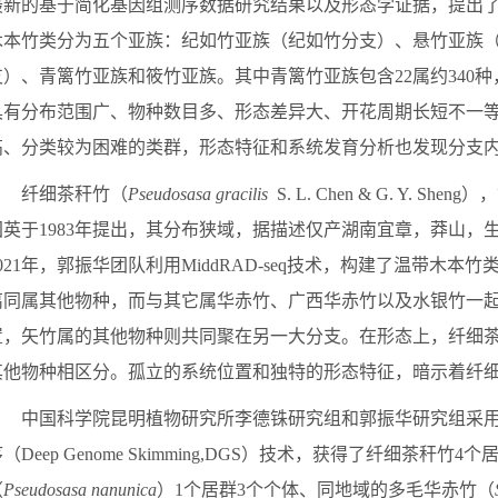
最新的基于简化基因组测序数据研究结果以及形态学证据，提出
木本竹类分为五个亚族：纪如竹亚族（纪如竹分支）、悬竹亚族
支）、青篱竹亚族和筱竹亚族。其中青篱竹亚族包含
22
属约
340
种
具有分布范围广、物种数目多、形态差异大、开花周期长短不一
高、分类较为困难的类群，形态特征和系统发育分析也发现分支
纤细茶秆竹（
Pseudosasa gracilis
S. L. Chen & G. Y. Sheng
），
国英于
1983
年提出，其分布狭域，据描述仅产湖南宜章，莽山，
021
年，郭振华团队利用
MiddRAD-seq
技术，构建了温带木本竹
离同属其他物种，而与其它属华赤竹、广西华赤竹以及水银竹一
置，矢竹属的其他物种则共同聚在另一大分支。在形态上，纤细
其他物种相区分。孤立的系统位置和独特的形态特征，暗示着纤
中国科学院昆明植物研究所李德铢研究组和郭振华研究组采
序（
Deep Genome Skimming,DGS
）技术，获得了纤细茶秆竹
4
个
（
Pseudosasa nanunica
）
1
个居群
3
个个体、同地域的多毛华赤竹（