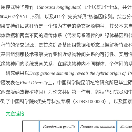
竹属模式种华赤竹（
Sinosasa longiligulata
）
1
个居群
3
个个体，共计
,604,607
个
SNPs
序列，以及
411
个“完美拷贝”核基因序列。综合
结果支持纤细茶秆竹是一个较为古老的杂交起源物种，其父本来
群体数据和两套不同的遗传体系（代表母系遗传的叶绿体基因和
茶秆竹的杂交起源，是首次综合基因组数据和形态证据解析竹亚
层基因组测序技术来解决竹亚科近缘物种间关系的可行性、实用
近缘物种间的系统发育关系，在解决物种内不同群体、个体间的
研究结果以
Deep genome skimming reveals the hybrid origin of
Ps
为题发表在
Plant Diversity
上，中国科学院昆明植物研究所已毕业
院西双版纳热带植物园）为论文共同第一作者，郭振华研究员和
得到了中国科学院
B
类先导科技专项（
XDB31000000
），以及国
文章链接