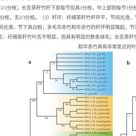
节
2/3
分枝；长舌茶秆竹秆下部每节仅具
1
分枝，中上部则每节
3
分
分枝，无
2/3
分枝。（
3
）秆环：纤细茶秆竹秆环平，节间光滑，
间光滑，节下具白粉；多毛华赤竹和华赤竹的秆环明显隆起，节
毛：纤细茶秆竹叶舌不明显，但具有明显的数条䍁毛；长舌茶秆
和华赤竹具有非常发达的