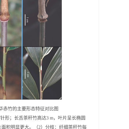
华赤竹的主要形态特征对比图
披针形；长舌茶秆竹高达
3 m
，叶片呈长椭圆
片面积明显更大。（
2
）分枝：纤细茶秆竹每