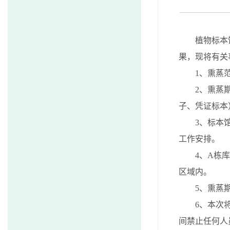
植物标本
果，现将有关
1
、熏蒸
2
、熏蒸
子、凭证标本
3
、标本
工作安排。
4
、
A
栋库
区域内。
5
、熏蒸
6
、本次
间禁止任何人