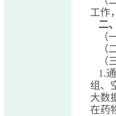
（
工作
二
（
（
（
1
组、
大数
在药