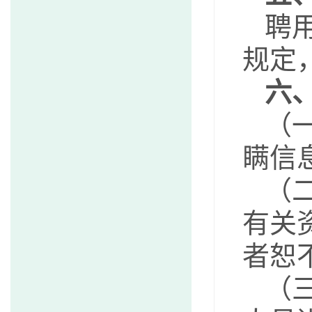
聘
规定
六
（
瞒信
（
有关
者
（