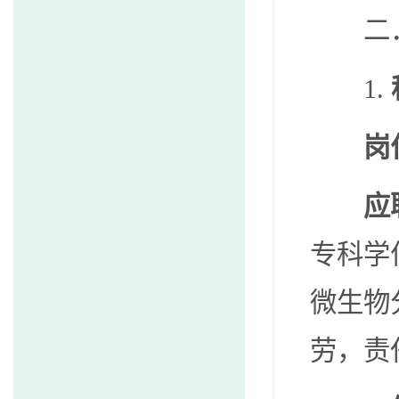
二
1.
岗
应
专科学
微生物
劳，责