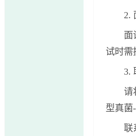
2.
面
试时需
3.
请
型真菌
-
联