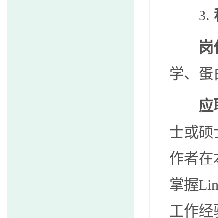
3.
岗
学、蛋
应
士或硕
作者在
掌握
Li
工作经