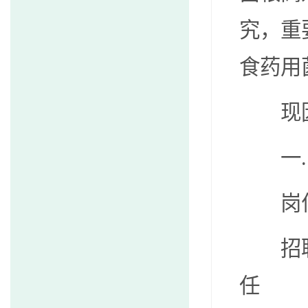
究，重
食药用
现
一
岗
招
任