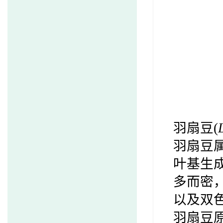
羽扇豆(
羽扇豆属
叶基生
多而密
以及双
羽扇豆