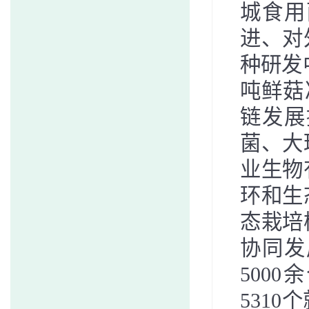
城食用
进、对
种研发
吨鲜菇
链发展
菌、大
业生物
环
和
生
态栽培
协同发
5000
余
5310
个