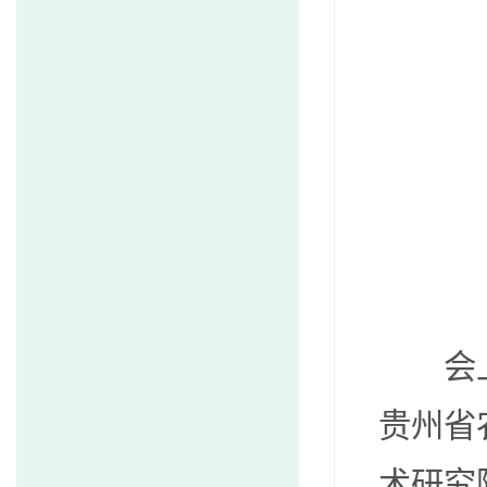
会
贵州省
术研究