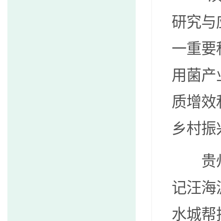
研究与
一重要
用菌产
质增效
乡村振
贵
记汪海
水城帮