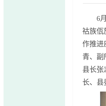
6月1
祜族佤
作推进
青、副
县长张
长、县