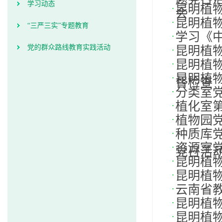
学习动态
昆明植
会
昆明植
“三严三实”专题教育
学习《
党的群众路线教育实践活动
昆明植物
昆明植
昆明植物
督检查
分类室
植化室第
植物园党
种质库
资源室党
党日活
昆明植物
昆明植物
云南省
昆明植
昆明植