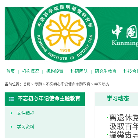
首页
|
机构概况
|
机构设置
|
科研团队
|
研究生教育
|
科技合
当前位置：
首页
>
专题
>
不忘初心牢记使命主题教育
>
学习动态
学习动态
不忘初心牢记使命主题教育
文件精神
离退休
汲取百
学习资料
学党史
题党日