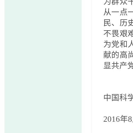
为群众
从一点
民、历
不畏艰
为党和
献的高
显共产
中国科
2016
年
8