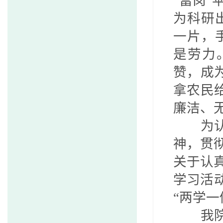
“富岗”
为科研
一片，
是劳力
赞，成
拿农民
廉洁、
为
神，贯
关于认
学习活
“两学
我