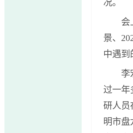
况。
会
景、
20
中遇到
李
过一年
研人员
明市盘