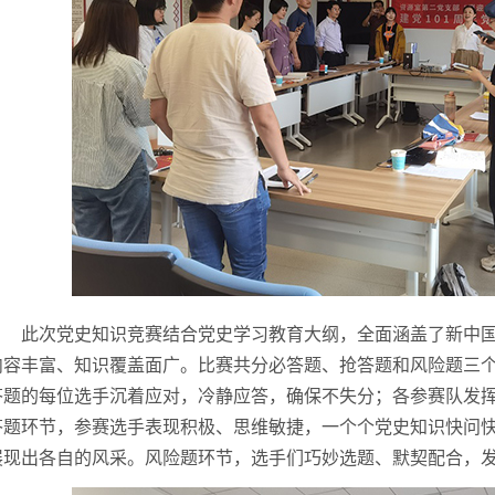
此次党史知识竞赛结合党史学习教育大纲，全面涵盖了新中国
内容丰富、知识覆盖面广。比赛共分必答题、抢答题和风险题三
答题的每位选手沉着应对，冷静应答，确保不失分；各参赛队发
答题环节，参赛选手表现积极、思维敏捷，一个个党史知识快问
展现出各自的风采。风险题环节，选手们巧妙选题、默契配合，