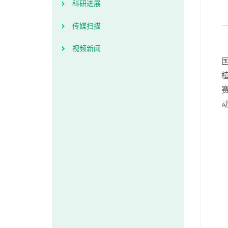
科研进展
传媒扫描
视频新闻