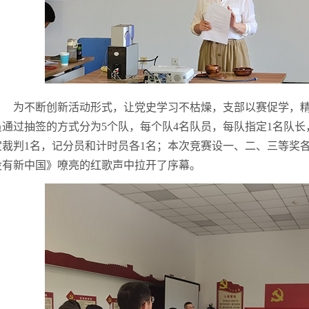
为不断创新活动形式，让党史学习不枯燥，支部以赛促学，精
员通过抽签的方式分为5个队，每个队4名队员，每队指定1名队
定裁判1名，记分员和计时员各1名；本次竞赛设一、二、三等奖各
没有新中国》嘹亮的红歌声中拉开了序幕。