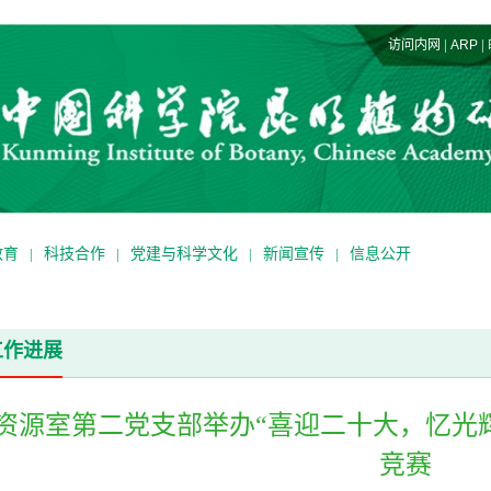
|
|
访问内网
ARP
教育
|
科技合作
|
党建与科学文化
|
新闻宣传
|
信息公开
工作进展
资源室第二党支部举办“喜迎二十大，忆光辉
竞赛