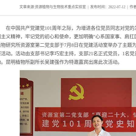
文章来源:资源植物与生物技术重点实验室 | 发布时间：2022-07-12 | 作者
在中国共产党建党101周年之际，为增进各位党员同志对党的
国主义精神，牢记党的初心和使命，更加明确“心系国家事、肩扛
植物研究所资源室第二党支部于7月8日在党建活动室举办了主题为
赛活动。活动由支部书记李巧宏主持，支部21名正式党员，1名党
动。昆明植物所副所长吴建强作为特邀嘉宾出席此次活动。