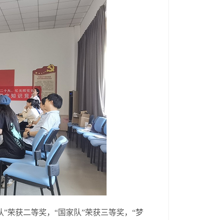
”荣获二等奖，“国家队”荣获三等奖，“梦