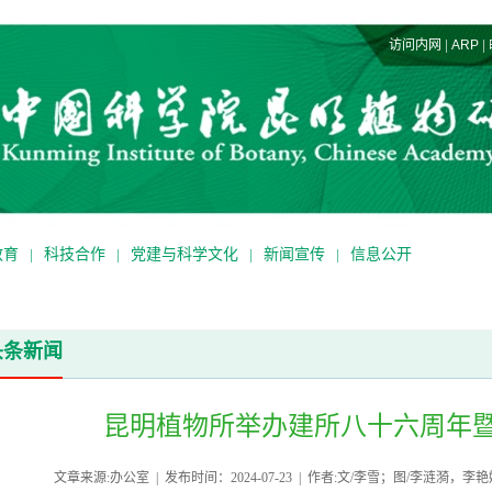
|
|
访问内网
ARP
教育
|
科技合作
|
党建与科学文化
|
新闻宣传
|
信息公开
头条新闻
昆明植物所举办建所八十六周年暨2
文章来源:办公室 | 发布时间：2024-07-23 | 作者:文/李雪；图/李涟漪，李