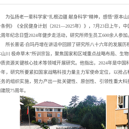
为弘扬老一辈科学家
“
扎根边疆 献身科学
”
精神，感悟
“
原本山
身条例》《全民健身计划
（
2021
—
2025
年）
》，
7
月
2
3
日上午
，中
六
周年纪念日暨
202
4
年健步走活动，研究所师生员工
600
余人参加
所长普诺
·白玛丹增
在讲话中
回顾了研究所八十六年的发展历
本山川 极命草木”所训宗旨，
聚焦
国家和区域重点战略布局、生物
种质资源关键核心技术等领域开展研究。他指出，
2024
年是中国
一年，研究所要紧扣国家战略科技力量主力军使命定位，以抢占
任务的组织实施，努力产出一批关键性、原创性、引领性重大科
和建院
75
周年。