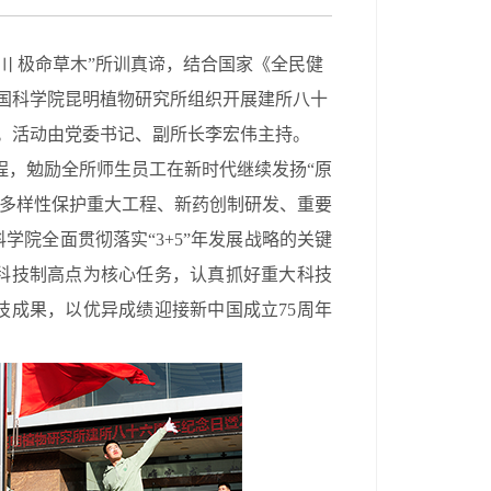
川 极命草木
”
所训真谛，结合国家《全民健
国科学院昆明植物研究所组织开展建所八十
。活动由党委书记、
副所长李宏伟
主持。
程，勉励全所师生员工在新时代继续发扬
“原
多样性保护重大工程、新药创制研发、重要
科学院全面贯彻落实“
3+5
”年发展战略的关键
科技制高点为核心任务，认真抓好重大科技
技成果，以优异成绩迎接新中国成立
75
周年