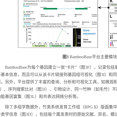
图
3
BambooBase
平台主要模块
BambooBase
为每个基因建立一张
“卡片”（图3F），记录包括
等基本信息，
而且可以从该卡片
链接到
基因组可视化（图
3I）和
库。另外，平台提供了丰富的
查询、分析和可视化
工具，如微观
H）、序列搜索比对（图3J）、
引物
设计、
同一
竹种（如毛竹）
不
功能基因富集
（图
3L）和共表达网络分析等
。
除了多组学数据外，
竹类系统发育工作组（
BPG II
）
版面集
分类学
信息
（图
3D）
，包括
每个属
发表
时的原始
文献、异名、模