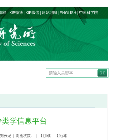
|
|
|
|
|
邮箱
KIB微博
KIB微信
网站地图
ENGLISH
中国科学院
分类学信息平台
:刘云龙 | 浏览次数： | 【
打印
】 【
关闭
】