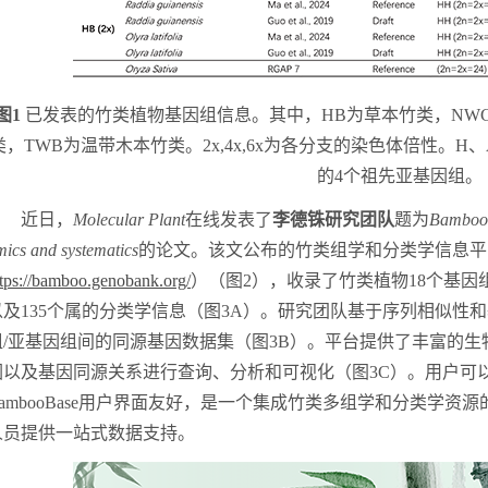
图
1
已发表的
竹类植物基因组信息。其中，
HB为草本竹类，NW
类，TWB为温带木本竹类。2
x,4x,6x
为各分支的染色体倍性。
H、
的4个祖先亚基因组。
近日，
Molecular Plant
在线发表了
李
德铢研究团队
题为
BambooB
mics and systematics
的论文。该文公布的竹类组学和分类学信息平
ttps://bamboo.genobank.org/
）
（图
2）
，
收录了竹类植物
18个基因
以及
135个属的
分类学
信息
（图
3A）
。
研究团队基于序列相似性和
组
/亚基因组间的同源基因数据集（图3B）。
平台提供了丰富的生
因以及基因同源关系进行查询、分析和可视化
（图
3C）。用户可
ambooBase
用户界面友好，是一个集成竹类多组学和分类学
资源
人员
提供
一站式数据支持。