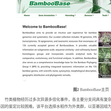
图
2
BambooBase
主页
竹类植物经历过
多次异源多倍化事件，
各主要分支
间
具有复
基因的鉴定比较困难
。
该平台选择水稻作为外类群，以亚基因组