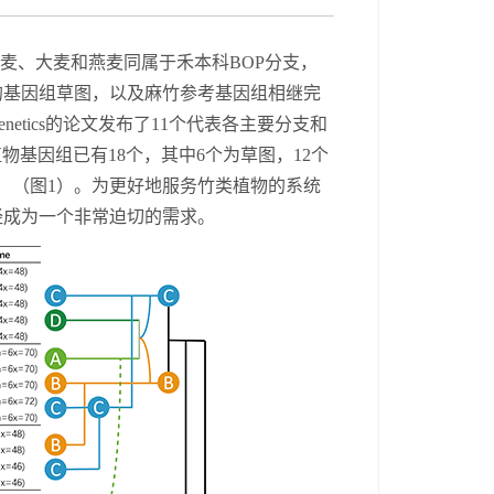
麦、大麦和燕麦同属于禾本科
BOP
分支，
的基因组草图，以及麻竹参考基因组相继完
enetics
的论文发布了
1
1
个代表各主要分支和
植物基因组已有
1
8
个，其中
6个为草图，1
2
个
）（图
1）。为更好地服务竹类植物的系统
经成为一个非常迫切的需求。