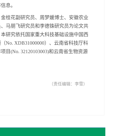
等
信息。
、金桂花副研究员、周梦媛博士、安徽农业
员、马朋飞研究员和李德铢研究员为论文共
。本研究依托国家重大科技基础设施中国西
项（
No. XDB31000000
）、云南省科技厅科
作项目
(No.
32120103003
)和云南省
生物资源
（责任编辑：李雪）