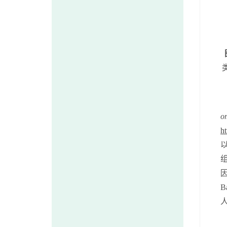
o
h
B