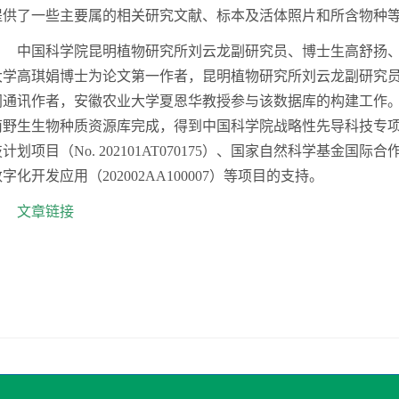
提供了一些主要属的
相关研究文献、标本及活体照片
和
所含物种
中国科学院昆明植物研究所刘云龙副研究员、博士生高舒扬
大学高琪娟博士为论文第一作者，昆明植物研究所刘云龙副研究
同通讯作者，安徽农业大学夏恩华教授参与该数据库的构建工作
南野生生物种质资源库完成，得到中国科学院战略性先导科技专
技计划项目（
No.
202101AT070175
）、国家自然科学基金国际合
数字化开发应用（
2
02002
AA
100007
）
等项目的支持。
文章链接