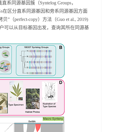
线直系
同源基因
簇（
Syntelog Groups
，
s
在区分
直系
同源基因和
旁系
同源基因方面
拷贝”（
p
erfect-copy
）
方法（
Guo et al., 2019
)
户可以从目标基因出发，查询其所在同源基