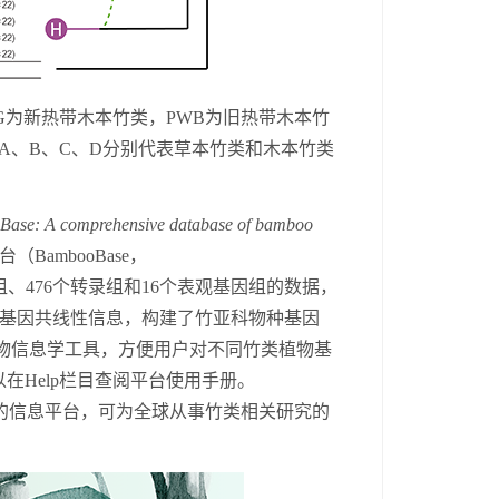
G为新热带木本竹类，PWB为旧热带木本竹
A、B、C、D分别代表草本竹类和木本竹类
ase: A comprehensive database of bamboo
台（
BambooBase
，
组、476个转录组
和
16个表观基因组
的数据，
基因共线性信息，构建了竹亚科物种基因
物信息学工具，方便用户
对不同
竹类植物
基
以在
Help
栏目查阅平台使用手册。
的信息平台，可
为全球
从事
竹类
相关
研究
的