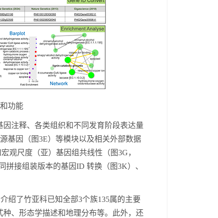
和功能
基因
注释、各类组织和不同发育阶段
表达
量
同源基因（图3E）等模块以及相关外部数据
和宏观尺度（亚）基因组共线性（图
3G，
同
拼接
组装版本的基因
ID
转换（图
3K）、
中介绍了竹亚科
已知全部
3个族135属的主要
式种、形态学描述
和地理
分布
等。此外，还