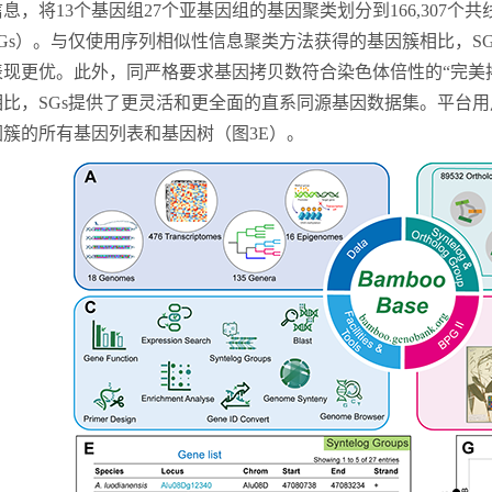
信息
，将
1
3
个基因组
2
7
个亚基因组的
基因
聚类划分到
166,307个
共
Gs
）
。与
仅使用序列相似性信息聚类方法
获得的
基因簇
相比，
SG
表现更优。此外，
同严格要求基因拷贝数符合染色体倍性的
“完美
相比，
SGs
提供了更灵活
和更
全面的
直系同源
基因数据
集
。
平台用
因簇的所有基因列表和基因树（图
3E）。