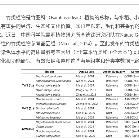
竹类植物是竹亚科（
Bambusoideae
）植物的总称，
与水稻、小
具有重要的经济
、
生态
和文化
价值。
2
013
年以来，毛竹和芸香竹
成。近日，中国科学院昆明植物研究所李德铢研究团队在
Nature G
倍性的竹类植物参考基因组（
Ma et al., 2024
）。至此发布的竹类
为染色体水平的高质量参考基因组（
2个草本竹类和
10
个木本竹类
进化和功能研究，有效归纳和整理这些海量组学和分类学数据已