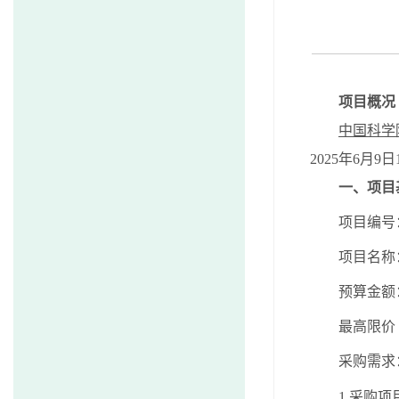
项目概况
中国科学
2025年6月9
一、项目
项目编号
项目名称
预算金额
最高限价
采购需求
1.采购