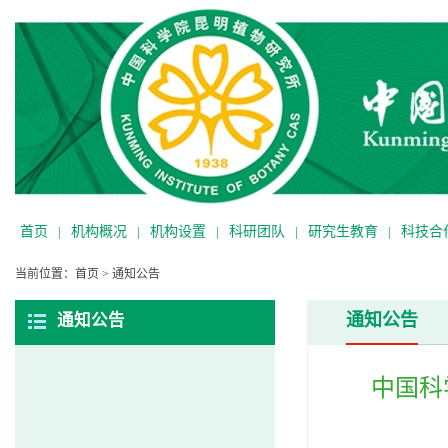
首页
|
机构概况
|
机构设置
|
科研团队
|
研究生教育
|
科技合
当前位置：
首页
>
通知公告
通知公告
通知公告
中国科