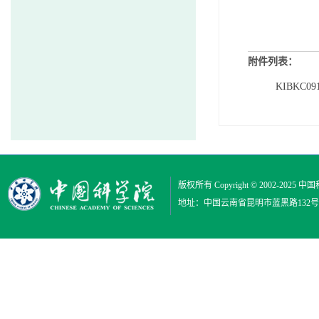
附件列表：
KIBKC
版权所有 Copyright © 2002-2025
中国
地址：中国云南省昆明市蓝黑路132号 