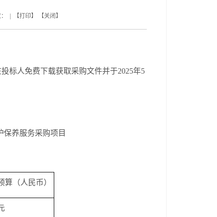
数： | 【
打印
】 【
关闭
】
在投标人免费下载获取采购文件并于
2025
年
5
护保养服务采购项目
预算（人民币）
元