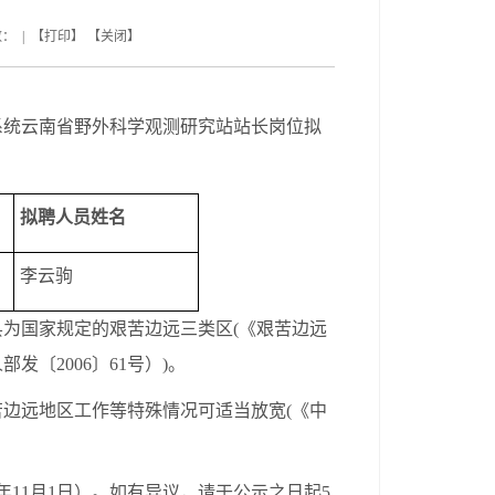
数： | 【
打印
】 【
关闭
】
系统云南省野外科学观测研究站站长
岗位
拟
拟聘人员姓名
李云驹
为国家规定的艰苦边远三类区(《
艰苦边远
人部发〔
2006〕61号
）)。
边远地区工作等特殊情况可适当放宽(
《中
024年11月1日）。如有异议，请于公示之日起5