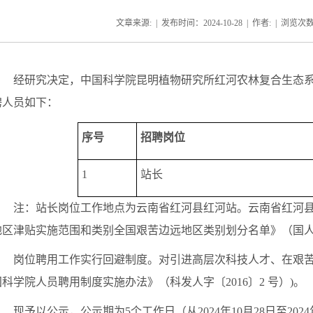
文章来源: | 发布时间：2024-10-28 | 作者: | 浏览次
经研究决定，中国科学院昆明植物研究所红河农林复合生态
聘人员如下：
序号
招聘岗位
1
站长
注：站长岗位工作地点为云南省红河县红河站。云南省红河县
地区津贴实施范围和类别全国艰苦边远地区类别划分名单
》（
国
岗位
聘用工作实行回避制度。对引进高层次科技人才、在艰苦
国科学院人员聘用制度实施办法》
（
科发人字
〔
2016
〕
2
号
）)
。
现予以公示，公示期为
5个工作日（从2024年10月28日至2