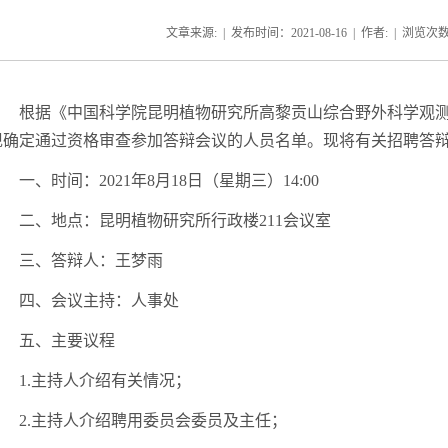
文章来源: | 发布时间：2021-08-16 | 作者: | 浏览次
根据《中国科学院昆明植物研究所高黎贡山综合野外科学观
现确定
通过
资格审查
参加答辩会议的
人员名单。现将有关
招聘
答
一、时间：
2021年
8
月
1
8
日（星期
三
）
1
4
:00
二、地点：昆明植物研究所行政楼
211
会议室
三、答辩人：王梦雨
四
、会议主持：人事处
五
、主要议程
1.主持人介绍有关情况；
2.主持人介绍聘用委员会委员及主任；