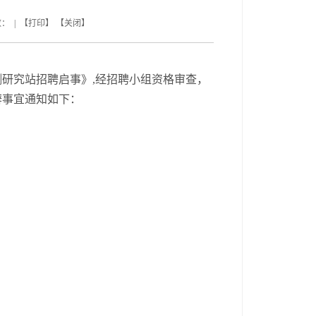
数： | 【
打印
】 【
关闭
】
测研究站招聘启事
》
,经招聘小组资格审查，
辩事宜通知如下：