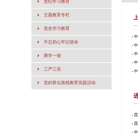
党纪学习教育
主题教育专栏
党史学习教育
中
不忘初心牢记使命
中
中
两学一做
中
三严三实
中
党的群众路线教育实践活动
昆
昆
中