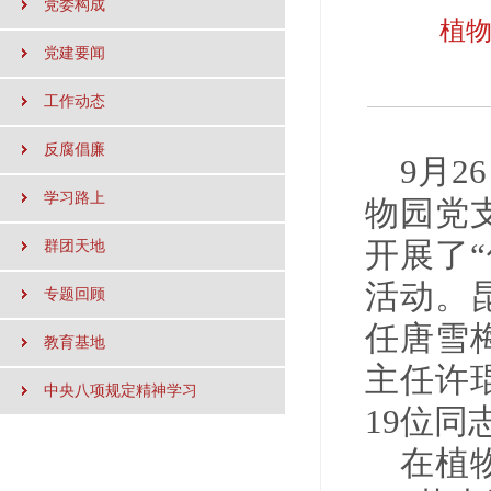
党委构成
植物
党建要闻
工作动态
反腐倡廉
9
月
26
学习路上
物园党
开展
了
群团天地
活动。
专题回顾
任唐雪
教育基地
主任许
中央八项规定精神学习
19位同
在
植