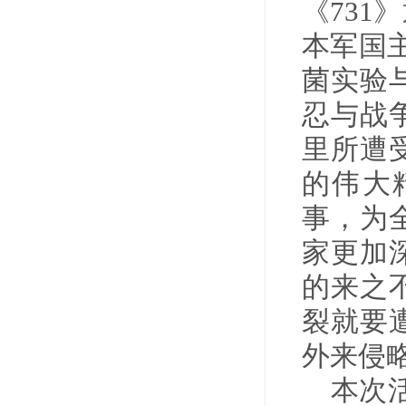
《73
本军国主
菌实验
忍与战
里所遭
的伟大
事，为
家更加
的来之
裂就要
外来侵
本次