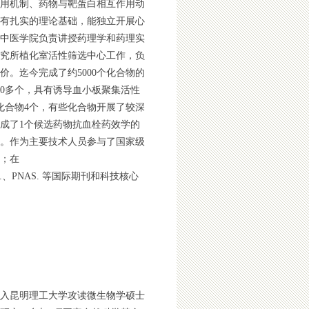
用机制、
药物与靶蛋白相互作用动
有扎实的理论基础，能独立
开展心
中医学院负责讲授药理学和药理实
究所植化室活性筛选中心工作
，
负
价。迄今完成了约
5000
个化合物的
0
多个，
具有诱导血小板聚集活性
化合物
4
个，有些化合物开展了较深
成了
1
个候选药物抗血栓药效学的
。
作为主要技术人员参与了国家级
；在
.
、P
NAS.
等国际期刊和
科技核心
考入昆明理工大学攻读微生物学硕士