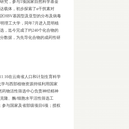
研究，参与1项国家自然科学基金
达载体，初步探索了α干扰素对
区HBV基因型及亚型的分布及病毒
昆明理工大学，同年7月进入昆明植
，迄今完成了约240个化合物的
部分数据，为先导化合物的成药性研
11.10
在云南省人口和计划生育科学
化学与西部植物资源持续利用国家
然药物活性筛选中心负责神经精神
克隆、酶/细胞水平活性筛选工
；参与国家及省部级项目
6
项；授权