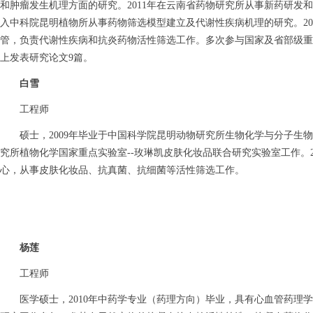
和
肿瘤
发生机理方面的研究。
2011
年在云南省药物研究所从事新药研发和
入中科院昆明植物所从事药物筛选模型建立及代谢性疾病机理的研究。
20
管，
负责
代谢性疾病和抗炎药物活性筛选工作。多次参与国家及省部级重
上发表研究论文
9
篇。
白雪
工程师
硕士，2009年毕业于中国科学院昆明动物研究所生物化学与分子生
究所植物化学国家重点实验室--玫琳凯皮肤化妆品联合研究实验室工作。2
心，从事皮肤化妆品、抗真菌、抗细菌等活性筛选工作。
杨莲
工程师
医学硕士，
2010
年
中药学专业（药理方向）毕业，具有心血管
药理学