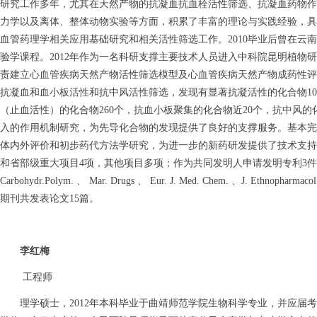
研究工
作多年，尤其
在天然产物的抗凝血抗血栓活性筛选、抗凝血药物作
力学以及
离体、整体动物实验等方面，
积累了丰富的理论与实践经验，具
血管药理学
相关应用基础研究和相关活性筛选工作。
2
010
毕业后曾在云南
验学课
程。
2012
年作为一名科研支撑主要技术人员
进入中科院昆明植
物研
责建立心血管
疾病天然产物活性筛选模型
及心血管疾病天然产物成药
性评
抗凝血和血小板
活性和抗中风活性筛选，发现有显著抗凝活性的化合
物
10
（止血活性）的化合
物
260
个，抗血小板聚集的化合物近
20
个，抗中风
的
入的作用机制研究
，
为
先导化合物的发现提供了良好的支撑服务。
基
本完
体内外评价和初步药代方法学研究，为进一步的新药研发提供了技术
支
持
和省部
级重大项目
4
项，其他项目多项
；
作为共同发明人
申请发明专利
3
件
Carbohydr.
Polym.
、
Mar
.
Drugs
、
Eur. J. Med.
Chem.
、
J. Ethnopharmacol
期
刊共发表论文
15
篇
。
李红梅
工程师
理学硕士，2012年本科毕业于曲靖师范学院生物科学专业，并应届