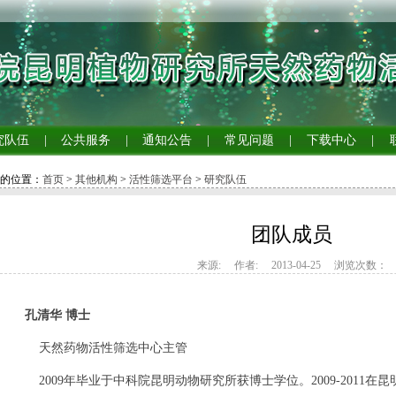
究队伍
|
公共服务
|
通知公告
|
常见问题
|
下载中心
|
的位置：
首页
>
其他机构
>
活性筛选平台
>
研究队伍
团队成员
来源: 作者: 2013-04-25 浏览次数：
孔清华 博士
天然
药物活性筛选中心主管
2009年毕业于中科院昆明动物研究所获博士学位。2009
-2011
在昆