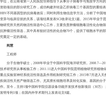
学位，在云南省第一人民医院导师指导下从事分子病毒学与免疫学方向的
资助项目的部分研究工作，成功构建并转染乙肝病毒三个基因型的重组表
HBV不同基因型的抗病毒效应；同时利用生物信息学方法，分析了中国地
变异与临床症状的关系，该项结果发表SCI收录论文1篇。2015年毕业于
物研究所天然药物活性筛选中心工作，主要负责肿瘤细胞毒活性化合物筛选
抗肿瘤活性筛选，其中具有较好活性的化合物70个，提供了细胞水平的
究奠定一定的基础。
阎慧
工程师
分子生物学硕士，
2008
年毕业于中国科学院海洋研究所。
2008.7—20
技术研究所从事检验工作；
2011.11
进入中国科学院昆明植物研究所植物
重点实验室神经系统活性筛选及作用机制研究组工作；
2015
年
7
月进入天
疾病活性天然产物筛选工作。尤其擅长细胞培养及转化实验、基因的分子
作。至今，主持
1
项中国科学院仪器设备功能开发技术创新项目（
30
万）
发明专利
1
项；在国内外学术期刊上发表论文
8
篇。