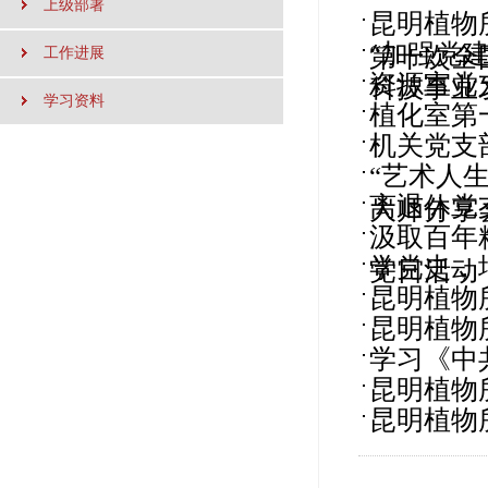
上级部署
昆明植物
“加强党建
第十次全国
工作进展
资源室党
科技事业发
学习资料
植化室第
机关党支
“艺术人
离退休党
大师分享
汲取百年
学党史，
党日活动
昆明植物
昆明植物
学习《中
昆明植物
昆明植物